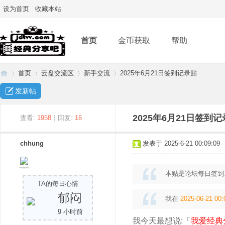
设为首页
收藏本站
首页
金币获取
帮助
首页
云盘交流区
新手交流
2025年6月21日签到记录贴
发新帖
经
»
›
›
›
2025年6月21日签到
查看:
1958
|
回复:
16
chhung
发表于 2025-6-21 00:09:09
本贴是论坛每日签到
TA的每日心情
郁闷
我在
2025-06-21 00:
9 小时前
典
我今天最想说:「
我爱经典