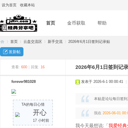
设为首页
收藏本站
首页
金币获取
帮助
首页
云盘交流区
新手交流
2026年6月1日签到记录贴
发新帖
经
»
›
›
›
2026年6月1日签到记
查看:
600
|
回复:
16
forever981028
发表于 2026-6-1 00:00:41
|
本贴是论坛每日签到
TA的每日心情
开心
我在
2026-06-01 00:
17 小时前
典
我今天最想说:「
我爱经典