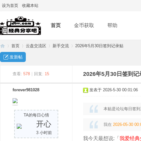
设为首页
收藏本站
首页
金币获取
帮助
首页
云盘交流区
新手交流
2026年5月30日签到记录贴
发新帖
经
»
›
›
›
2026年5月30日签到
查看:
578
|
回复:
15
forever981028
发表于 2026-5-30 00:01:06
本贴是论坛每日签到
TA的每日心情
开心
我在
2026-05-30 00:
3 小时前
典
我今天最想说:「
我爱经典