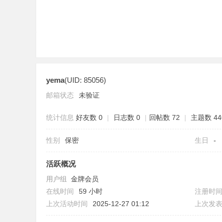
yema
(UID: 85056)
分
邮箱状态
未验证
统计信息
好友数 0
|
日志数 0
|
回帖数 72
|
主题数 44
性别
保密
生日
-
活跃概况
用户组
金牌会员
享
在线时间
59 小时
注册时
上次活动时间
2025-12-27 01:12
上次发