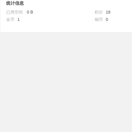
统计信息
已用空间
0 B
积分
18
金币
1
铜币
0
吧