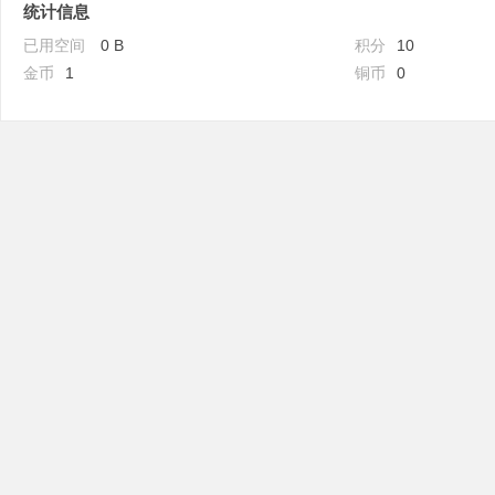
统计信息
已用空间
0 B
积分
10
金币
1
铜币
0
吧