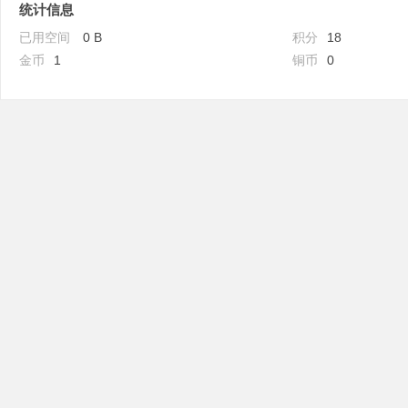
统计信息
已用空间
0 B
积分
18
金币
1
铜币
0
吧