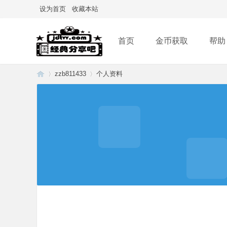
设为首页
收藏本站
首页
金币获取
帮助
zzb811433
个人资料
经
›
›
典