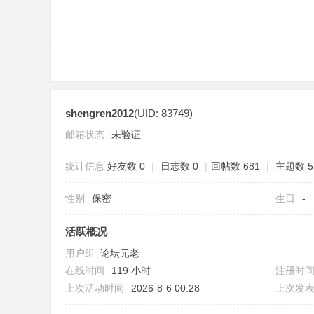
shengren2012
(UID: 83749)
分
邮箱状态
未验证
统计信息
好友数 0
|
日志数 0
|
回帖数 681
|
主题数 5
性别
保密
生日
-
活跃概况
用户组
论坛元老
享
在线时间
119 小时
注册时
上次活动时间
2026-8-6 00:28
上次发